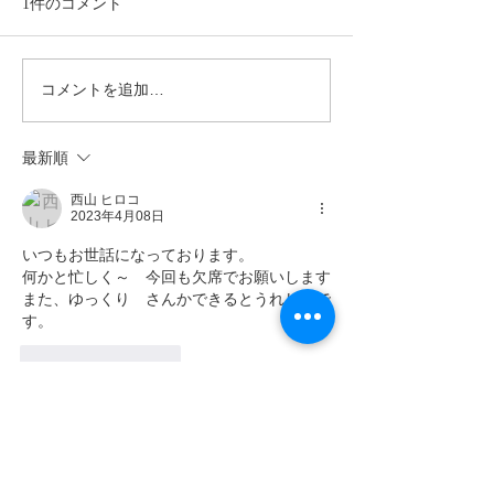
1件のコメント
コメントを追加…
令和８年度「一般社団法
令和7年度第3回
人西日本料理学校協会」
会のご案内
通常総会について
最新順
西山 ヒロコ
2023年4月08日
いつもお世話になっております。
何かと忙しく～　今回も欠席でお願いします
また、ゆっくり　さんかできるとうれしいで
す。
いいね！
返信
お問合せ
Contact us