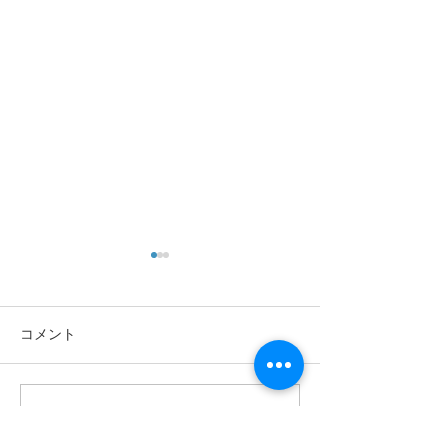
コメント
コメントを追加…
令和８年度「一般社団法
令和7年度第3回
人西日本料理学校協会」
会のご案内