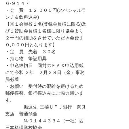
６-９１４７　　　　
・会　費	１２,０００円(スペシャルラ
ンチ＆飲料込み)
【※１会員校１名(登録会員様に限る)及
び１賛助会員様１名様に限り協会より
２千円の補助をさせていただき会費１
０,０００円となります】
・定　員	先着　３０名   
・持ち物　筆記用具
・申込締切日　同封のＦＡＸ申込用紙
にて令和 ２年　２月２８日（金）事務
局必着
・お願い　受付時の混雑を避けるため
郵便振替、銀行振込みにご協力願いま
す。
                振込先	三菱ＵＦＪ銀行　奈良
支店　普通預金
                №０１４４３３４（一社）西
日本料理学校協会 