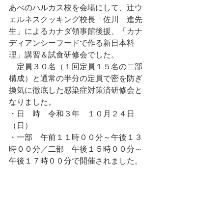
あべのハルカス校を会場にして、辻ウ
ェルネスクッキング校長「佐川　進先
生」によるカナダ領事館後援、「カナ
ディアンシーフードで作る新日本料
理」講習＆試食研修会でした。
　定員３０名（１回定員１５名の二部
構成）と通常の半分の定員で密を防ぎ
換気に徹底した感染症対策済研修会と
なりました。
・日　時	令和３年　１０月２４日
（日）　　　　　　
・一部　午前１１時００分～午後１３
時００分／二部　午後１５時００分～
午後１７時００分で開催されました。