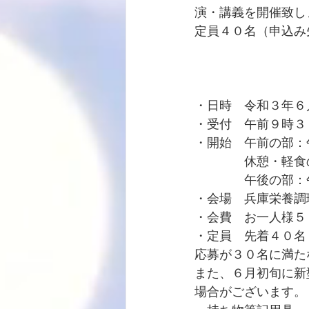
演・講義を開催致し
定員４０名（申込み
・日時　令和３年６
・受付　午前９時３
・開始　午前の部：
　　　　休憩・軽食
　　　　午後の部：
・会場　兵庫栄養調
・会費　お一人様５
・定員　先着４０名
応募が３０名に満た
また、６月初旬に新
場合がございます。