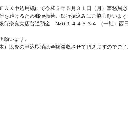
ＦＡＸ申込用紙にて令和３年５月３１日（月）事務局必
雑を避けるため郵便振替、銀行振込みにご協力願います
銀行奈良支店普通預金　№０１４４３３４ （一社）西
担願います。
木）以降の申込取消は全額徴収させて頂きますのでご了