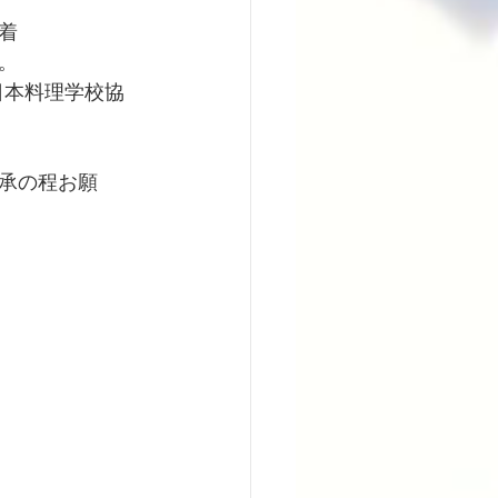
着
。
日本料理学校協
承の程お願