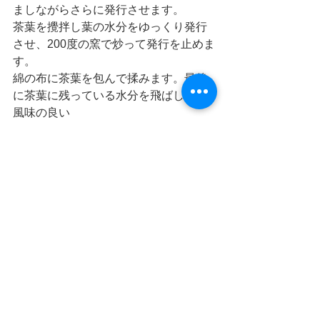
ましながらさらに発行させます。
茶葉を攪拌し葉の水分をゆっくり発行
させ、200度の窯で炒って発行を止めま
す。
綿の布に茶葉を包んで揉みます。最後
に茶葉に残っている水分を飛ばし色・
風味の良い
お茶となるのです。
私は以前生徒さんのご主人様が台湾に
行かれたお土産にプーアル茶を頂きま
した。
中国ではプーアール茶の話は聞いてお
りませんでしたが、ここでチャンスと
思いまして質問しました。
もちろん20年物などはとても高価です
が頂いたお茶がとても固くどのように
して淹れるのだろうと思いながら保管
しておりました。