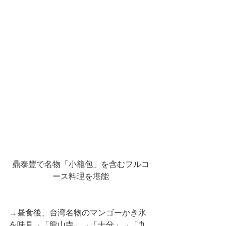
鼎泰豐で名物「小籠包」を含むフルコ
ース料理を堪能
→昼食後、台湾名物のマンゴーかき氷
を味見→「龍山寺」→「十分」→「九