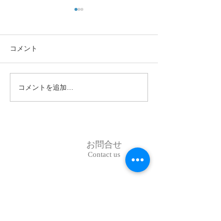
コメント
コメントを追加…
令和８年度「一般社団法
令和7年度第3回
人西日本料理学校協会」
会のご案内
通常総会について
お問合せ
Contact us
TEL：087-833-9633
FAX：087-834-3586