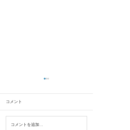
コメント
コメントを追加…
令和８年度「一般社団法
令和7年度第3回