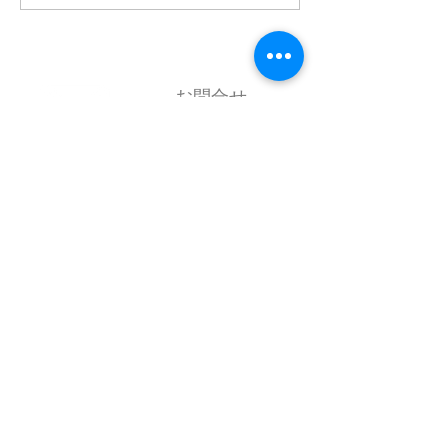
人西日本料理学校協会」
会のご案内
通常総会について
お問合せ
Contact us
TEL：087-833-9633
FAX：087-834-3586
アクセス
Access Map