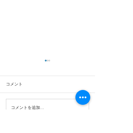
コメント
コメントを追加…
令和８年度「一般社団法
令和7年度第3回
人西日本料理学校協会」
会のご案内
通常総会について