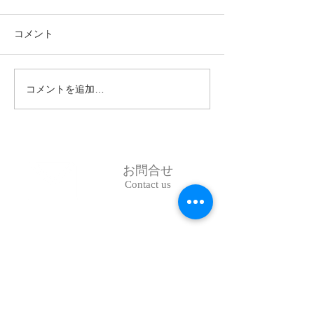
コメント
コメントを追加…
令和８年度「一般社団法
令和7年度第3回
人西日本料理学校協会」
会のご案内
通常総会について
お問合せ
Contact us
TEL：087-833-9633
FAX：087-834-3586