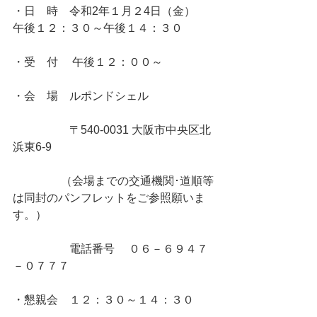
・日　時    令和2年１月２4日（金）　
午後１２：３０～午後１４：３０  
・受　付　 午後１２：００～
・会　場    ルポンドシェル
    　　　　〒540-0031 大阪市中央区北
浜東6-9 
         　　（会場までの交通機関･道順等
は同封のパンフレットをご参照願いま
す。）
        　　　電話番号　 ０６－６９４７
－０７７７
・懇親会    １２：３０～１４：３０