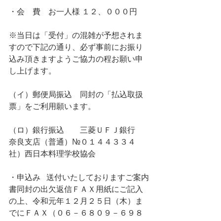
・会　費    お一人様 １２、０００円
※当日は「受付」の混雑が予想されま
すので下記の通り、必ず事前にお振り
込み頂きますようご協力の程お願い申
し上げます。
（イ）郵便局振込　同封の「払込取扱
票」をご利用願います。
（ロ）銀行振込　　三菱ＵＦＪ銀行　
奈良支店（普通）№０１４４３３４　
社）西日本料理学校協会
・申込み   送付いたしておりますご案内
書同封の出欠返信ＦＡＸ用紙にご記入
の上、令和元年１２月２５日（木）ま
でにＦＡＸ（０６－６８０９－６９８