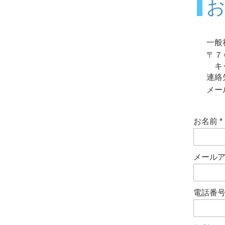
一般
お問合せ
〒７
Contact us
キッ
連絡先
メー
お名前
メール
電話番