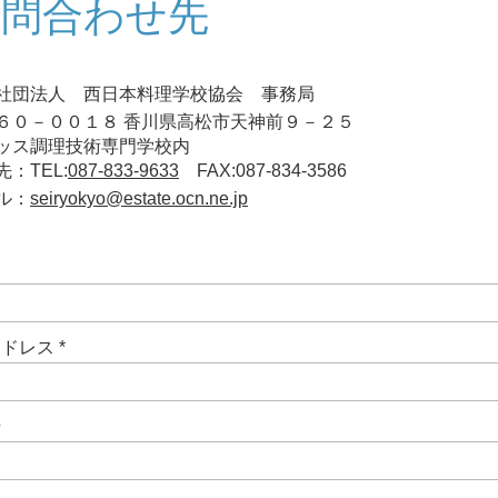
お問合わせ先
社団法人 西日本料理学校協会 事務局
６０－００１８ 香川県高松市天神前９－２５
ス調理技術専門学校内
：TEL:
087-833-9633
FAX:087-834-3586
ル：
seiryokyo@estate.ocn.ne.jp
アドレス
号